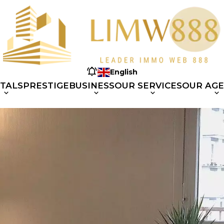
English
TALS
PRESTIGE
BUSINESS
OUR SERVICES
OUR AG