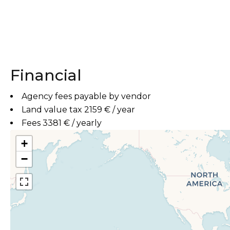
Financial
Agency fees payable by vendor
Land value tax
2159 € / year
Fees
3381 € / yearly
+
−