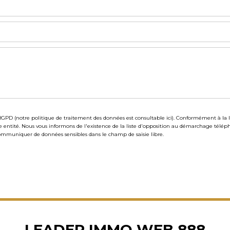
GPD (notre politique de traitement des données est consultable
ici
). Conformément à la l
e entité. Nous vous informons de l'existence de la liste d'opposition au démarchage télép
ommuniquer de données sensibles dans le champ de saisie libre.
LEADER IMMO WEB 888