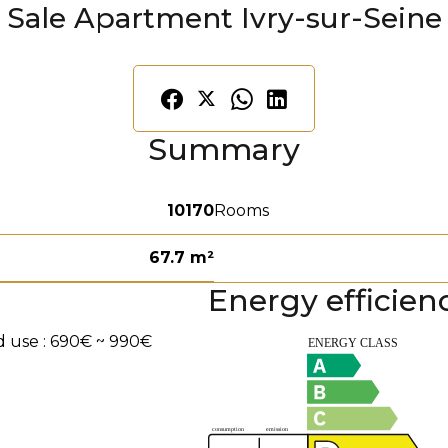
Sale Apartment Ivry-sur-Seine
Summary
10170
Rooms
67.7 m²
Energy efficien
 use : 690€ ~ 990€