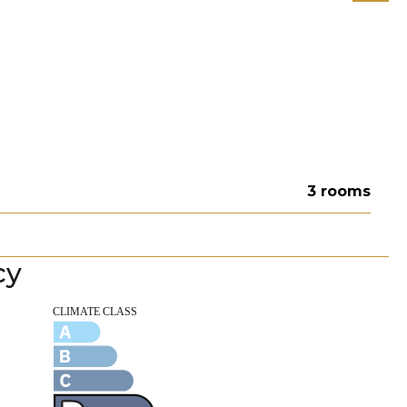
3 rooms
cy