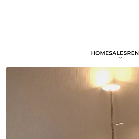
HOME
SALES
REN