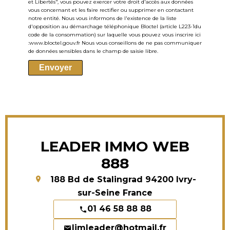
et Libertés", vous pouvez exercer votre droit d'accès aux données
vous concernant et les faire rectifier ou supprimer en contactant
notre entité. Nous vous informons de l'existence de la liste
d'opposition au démarchage téléphonique Bloctel (article L223-1du
code de la consommation) sur laquelle vous pouvez vous inscrire ici
:
www.bloctel.gouv.fr
Nous vous conseillons de ne pas communiquer
de données sensibles dans le champ de saisie libre.
Envoyer
LEADER IMMO WEB
888
188 Bd de Stalingrad
94200
Ivry-
sur-Seine France
01 46 58 88 88
limleader@hotmail.fr