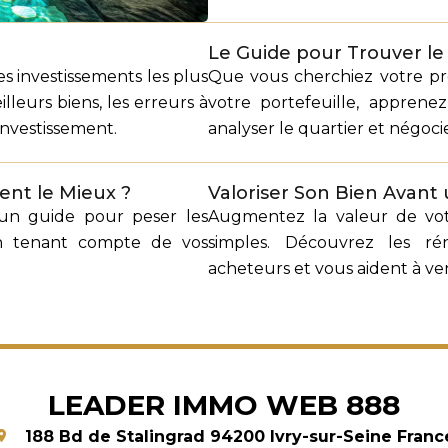
Le Guide pour Trouver le
es investissements les plus
Que vous cherchiez votre pr
leurs biens, les erreurs à
votre portefeuille, apprene
investissement.
analyser le quartier et négocie
ent le Mieux ?
Valoriser Son Bien Avant 
i un guide pour peser les
Augmentez la valeur de vot
en tenant compte de vos
simples. Découvrez les ré
acheteurs et vous aident à ve
LEADER IMMO WEB 888
188 Bd de Stalingrad
94200
Ivry-sur-Seine Franc